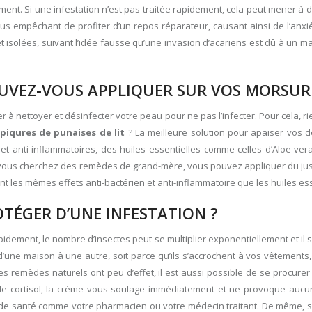
ment. Si une infestation n’est pas traitée rapidement, cela peut mener à
s empêchant de profiter d’un repos réparateur, causant ainsi de l’anxiét
t isolées, suivant l’idée fausse qu’une invasion d’acariens est dû à un ma
OUVEZ-VOUS APPLIQUER SUR VOS MORSUR
er à nettoyer et désinfecter votre peau pour ne pas l’infecter. Pour cela, 
iqures de punaises de lit
? La meilleure solution pour apaiser vos 
s et anti-inflammatoires, des huiles essentielles comme celles d’Aloe ve
si vous cherchez des remèdes de grand-mère, vous pouvez appliquer du ju
t les mêmes effets anti-bactérien et anti-inflammatoire que les huiles ess
TÉGER D’UNE INFESTATION ?
idement, le nombre d’insectes peut se multiplier exponentiellement et il sera
’une maison à une autre, soit parce qu’ils s’accrochent à vos vêtements
es remèdes naturels ont peu d’effet, il est aussi possible de se procur
e cortisol, la crème vous soulage immédiatement et ne provoque aucun e
de santé comme votre pharmacien ou votre médecin traitant. De même, si