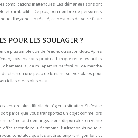
 des complications inattendues. Les démangeaisons ont
é et d’irritabilité. De plus, bon nombre de personnes
nque d’hygiène. En réalité, ce n’est pas de votre faute
ES POUR LES SOULAGER ?
rien de plus simple que de l’eau et du savon doux. Après
démangeaisons sans produit chimique reste les huiles
ra, d’hamamélis, de millepertuis perforé ou de menthe
s de citron ou une peau de banane sur vos plaies pour
entielles citées plus haut.
 encore plus difficile de régler la situation. Si c’est le
, soit parce que vous transportez un objet comme lors
er une crème anti-démangeaisons disponibles en vente
ffet secondaire. Néanmoins, l’utilisation d’une telle
 vous constatez que les piqûres empirent, gonflent et