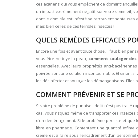
ces acariens qui vous empêchent de dormir tranquille
un impact extrêmement négatif sur votre sommeil, vou
dont le domicile est infesté se retrouvent honteuses e
mais bien celles de ces terribles insectes !
QUELS REMÈDES EFFICACES P
Encore une fois et avant toute chose, il faut bien pens
vous être nettoyé la peau,
comment soulager des p
essentielles. Avec leurs propriétés anti-bactérienne
poivrée sont une solution incontournable. Et sinon, 
les désinfecter et soulager les démangeaisons. Elles on
COMMENT PRÉVENIR ET SE PRO
Si votre problème de punaises de lit n’est pas traité rap
cas, vous risquez même de transporter ces insectes d
d’un déménagement. Si le problème persiste et que l
libre en pharmacie. Contentant une quantité infime d
crème est à faire sous l’encadrement d’un personnel 