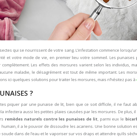
sectes qui se nourrissent de votre sang. L’infestation commence lorsqu’un 
nté et votre mode de vie, en premier lieu votre sommeil. Les punaises 
rir complètement. Les effets des morsures varient selon les individus, 
 aucune maladie, le désagrément est tout de même important. Les mors
 ici quelques solutions pour traiter les morsures, mais n’hésitez pas à
UNAISES ?
tes piquer par une punaise de lit, bien que ce soit difficile, il ne faut
infectera aussi les petites plaies causées par les morsures. De plus, il 
urs
remèdes naturels contre les punaises de lit
, parmi eux le
bicar
humain, il a le pouvoir de dissoudre les acariens. Une bonne solution est
 soude dans de l’eau et le vaporiser sur vos draps et attendre qu’ils sèc