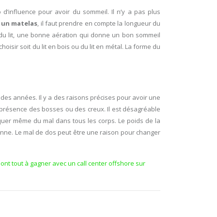
p d’influence pour avoir du sommeil. Il n’y a pas plus
 un matelas
, il faut prendre en compte la longueur du
u du lit, une bonne aération qui donne un bon sommeil
hoisir soit du lit en bois ou du lit en métal. La forme du
 des années. Il y a des raisons précises pour avoir une
une présence des bosses ou des creux. Il est désagréable
voquer même du mal dans tous les corps. Le poids de la
onne. Le mal de dos peut être une raison pour changer
ont tout à gagner avec un call center offshore sur