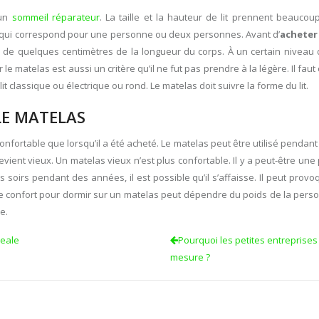
 un
sommeil réparateur
. La taille et la hauteur de lit prennent beaucou
ille qui correspond pour une personne ou deux personnes. Avant d’
acheter
lus de quelques centimètres de la longueur du corps. À un certain nivea
le matelas est aussi un critère qu’il ne fut pas prendre à la légère. Il faut c
e lit classique ou électrique ou rond. Le matelas doit suivre la forme du lit.
LE MATELAS
nfortable que lorsqu’il a été acheté. Le matelas peut être utilisé pendant
 devient vieux. Un matelas vieux n’est plus confortable. Il y a peut-être 
es soirs pendant des années, il est possible qu’il s’affaisse. Il peut pro
 Le confort pour dormir sur un matelas peut dépendre du poids de la pers
e.
Teale
Pourquoi les petites entreprises 
mesure ?