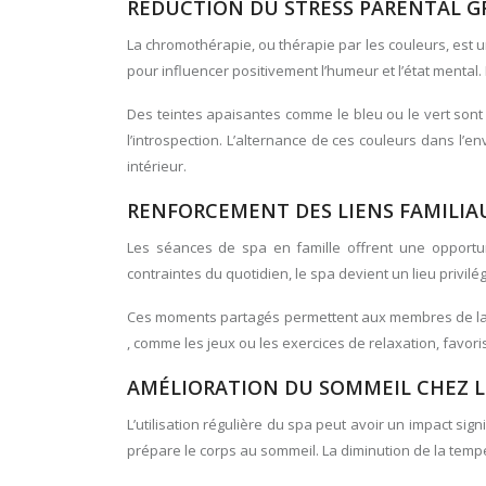
RÉDUCTION DU STRESS PARENTAL G
La chromothérapie, ou thérapie par les couleurs, est 
pour influencer positivement l’humeur et l’état mental.
Des teintes apaisantes comme le bleu ou le vert sont s
l’introspection. L’alternance de ces couleurs dans l
intérieur.
RENFORCEMENT DES LIENS FAMILIA
Les séances de spa en famille offrent une opportuni
contraintes du quotidien, le spa devient un lieu privi
Ces moments partagés permettent aux membres de la f
, comme les jeux ou les exercices de relaxation, favori
AMÉLIORATION DU SOMMEIL CHEZ LE
L’utilisation régulière du spa peut avoir un impact sig
prépare le corps au sommeil. La diminution de la tem