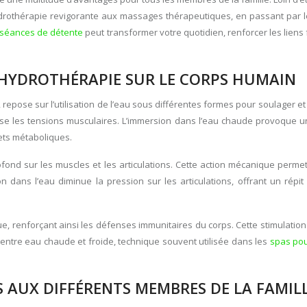
hydrothérapie revigorante aux massages thérapeutiques, en passant par l
séances de détente
peut transformer votre quotidien, renforcer les liens
’HYDROTHÉRAPIE SUR LE CORPS HUMAIN
repose sur l’utilisation de l’eau sous différentes formes pour soulager et r
apaise les tensions musculaires. L’immersion dans l’eau chaude provoque 
hets métaboliques.
ond sur les muscles et les articulations. Cette action mécanique permet d
son dans l’eau diminue la pression sur les articulations, offrant un ré
e, renforçant ainsi les défenses immunitaires du corps. Cette stimulation
e entre eau chaude et froide, technique souvent utilisée dans les
spas po
 AUX DIFFÉRENTS MEMBRES DE LA FAMIL