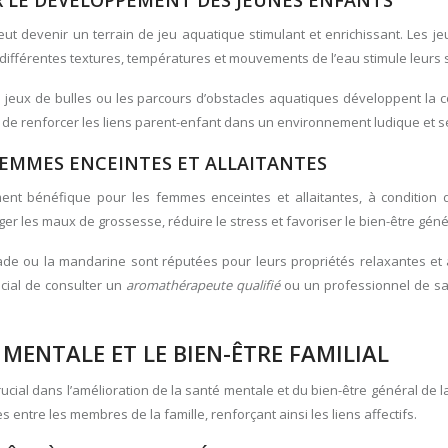
R LE DÉVELOPPEMENT DES JEUNES ENFANTS
eut devenir un terrain de jeu aquatique stimulant et enrichissant. Les j
de différentes textures, températures et mouvements de l’eau stimule leurs
s jeux de bulles ou les parcours d’obstacles aquatiques développent la coo
 de renforcer les liens parent-enfant dans un environnement ludique et s
EMMES ENCEINTES ET ALLAITANTES
nt bénéfique pour les femmes enceintes et allaitantes, à condition d’ê
r les maux de grossesse, réduire le stress et favoriser le bien-être géné
de ou la mandarine sont réputées pour leurs propriétés relaxantes et a
ucial de consulter un
aromathérapeute qualifié
ou un professionnel de san
MENTALE ET LE BIEN-ÊTRE FAMILIAL
rucial dans l’amélioration de la santé mentale et du bien-être général de l
s entre les membres de la famille, renforçant ainsi les liens affectifs.