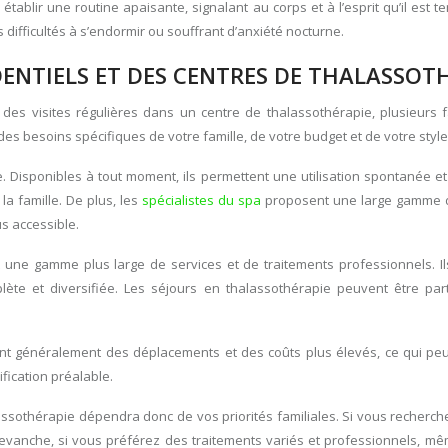
 établir une routine apaisante, signalant au corps et à l’esprit qu’il est
difficultés à s’endormir ou souffrant d’anxiété nocturne.
ENTIELS ET DES CENTRES DE THALASSOT
 et des visites régulières dans un centre de thalassothérapie, plusieur
es besoins spécifiques de votre famille, de votre budget et de votre style
 Disponibles à tout moment, ils permettent une utilisation spontanée et
la famille. De plus, les
spécialistes du spa
proposent une large gamme d
us accessible.
t une gamme plus large de services et de traitements professionnels. I
ète et diversifiée. Les séjours en thalassothérapie peuvent être part
t généralement des déplacements et des coûts plus élevés, ce qui peut l
ification préalable.
lassothérapie dépendra donc de vos priorités familiales. Si vous recherch
n revanche, si vous préférez des traitements variés et professionnels, m