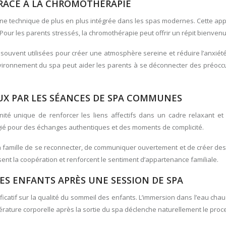
RÂCE À LA CHROMOTHÉRAPIE
une technique de plus en plus intégrée dans les spas modernes. Cette app
 Pour les parents stressés, la chromothérapie peut offrir un répit bienvenu
ouvent utilisées pour créer une atmosphère sereine et réduire l’anxiété. L
’environnement du spa peut aider les parents à se déconnecter des préocc
UX PAR LES SÉANCES DE SPA COMMUNES
té unique de renforcer les liens affectifs dans un cadre relaxant et 
légié pour des échanges authentiques et des moments de complicité.
amille de se reconnecter, de communiquer ouvertement et de créer des 
sent la coopération et renforcent le sentiment d’appartenance familiale.
S ENFANTS APRÈS UNE SESSION DE SPA
nificatif sur la qualité du sommeil des enfants. L’immersion dans l’eau ch
pérature corporelle après la sortie du spa déclenche naturellement le pr