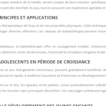
chaque membre de la famille, tenant compte de leurs besoins spécifiqu
r parti des bienfaits du spa, tout en assurant une expérience agréable et
RINCIPES ET APPLICATIONS
on thérapeutique de l’eau et de ses propriétés physiques. Cette techniqu
ager diverses affections. Les
séances de balnéothérapie
peuvent inclur
elettiques, la balnéothérapie offre un soulagement notable. L’immersio
nts ciblent les zones douloureuses, favorisant la circulation sanguine loca
DOLESCENTS EN PÉRIODE DE CROISSANCE
sance et aux changements hormonaux, peuvent grandement bénéficier 
 croissance rapide, à améliorer la posture et à favoriser un développemen
t sur le dos, les épaules et les jambes, zones particulièrement sollic
re les muscles sans provoquer d’inconfort. Ces massages contribuent égale