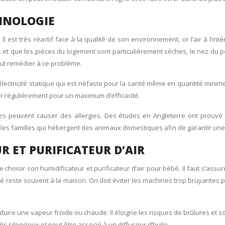
CHNOLOGIE
est très réactif face à la qualité de son environnement, or l’air à l’int
ues et que les pièces du logement sont particulièrement sèches, le nez du 
peut remédier à ce problème.
t l’électricité statique qui est néfaste pour la santé même en quantité mini
er régulièrement pour un maximum d’efficacité.
res peuvent causer des allergies. Des études en Angleterre ont prouvé qu
les familles qui hébergent des animaux domestiques afin de garantir une
R ET PURIFICATEUR D’AIR
 choisir son humidificateur et purificateur d’air pour bébé. Il faut s’assu
 reste souvent à la maison. On doit éviter les machines trop bruyantes pou
oduire une vapeur froide ou chaude. Il éloigne les risques de brûlures et s
ès silencieux et peut être associé à un diffuseur d’huile.