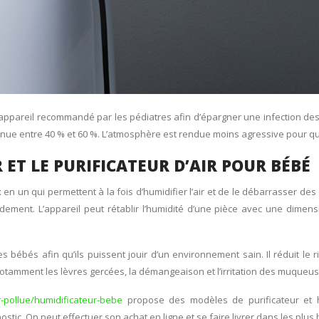
n appareil recommandé par les pédiatres afin d’épargner une infection des
nue entre 40 % et 60 %. L’atmosphère est rendue moins agressive pour que l
 ET LE PURIFICATEUR D’AIR POUR BÉBÉ
ux en un qui permettent à la fois d’humidifier l’air et de le débarrasser de
ement. L’appareil peut rétablir l’humidité d’une pièce avec une dimensio
es bébés afin qu’ils puissent jouir d’un environnement sain. Il réduit le 
notamment les lèvres gercées, la démangeaison et l’irritation des muqueu
r-pollue/humidificateur-bebe
propose des modèles de purificateur et hu
tic. On peut effectuer son achat en ligne et se faire livrer dans les plus 