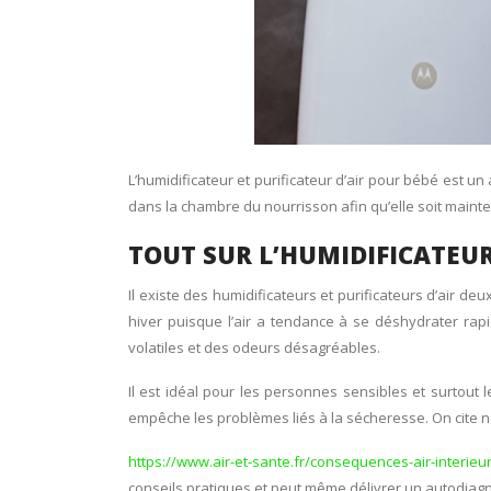
L’humidificateur et purificateur d’air pour bébé est u
dans la chambre du nourrisson afin qu’elle soit mainte
TOUT SUR L’HUMIDIFICATEUR
Il existe des humidificateurs et purificateurs d’air de
hiver puisque l’air a tendance à se déshydrater rapid
volatiles et des odeurs désagréables.
Il est idéal pour les personnes sensibles et surtout l
empêche les problèmes liés à la sécheresse. On cite 
https://www.air-et-sante.fr/consequences-air-interieu
conseils pratiques et peut même délivrer un autodiagnos