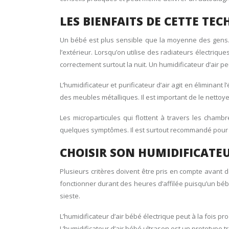
LES BIENFAITS DE CETTE TE
Un bébé est plus sensible que la moyenne des gens. Il 
l’extérieur. Lorsqu’on utilise des radiateurs électriq
correctement surtout la nuit. Un humidificateur d’air 
L’humidificateur et purificateur d’air agit en éliminan
des meubles métalliques. Il est important de le nettoy
Les microparticules qui flottent à travers les chamb
quelques symptômes. Il est surtout recommandé pour 
CHOISIR SON HUMIDIFICATEU
Plusieurs critères doivent être pris en compte avant de
fonctionner durant des heures d’affilée puisqu’un bébé
sieste.
L’humidificateur d’air bébé électrique peut à la fois pr
L’humidificateur d’air bébé ultrason est un prototype tr