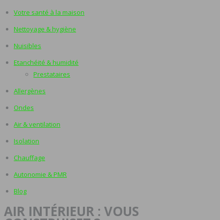
Votre santé à la maison
Nettoyage & hygiène
Nuisibles
Etanchéité & humidité
Prestataires
Allergènes
Ondes
Air & ventilation
Isolation
Chauffage
Autonomie & PMR
Blog
AIR INTÉRIEUR : VOUS